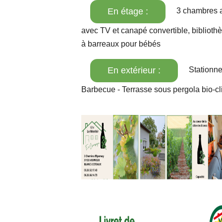
En étage :
3 chambres av
avec TV et canapé convertible, bibliothèqu
à barreaux pour bébés
En extérieur :
Stationnem
Barbecue - Terrasse sous pergola bio-cl